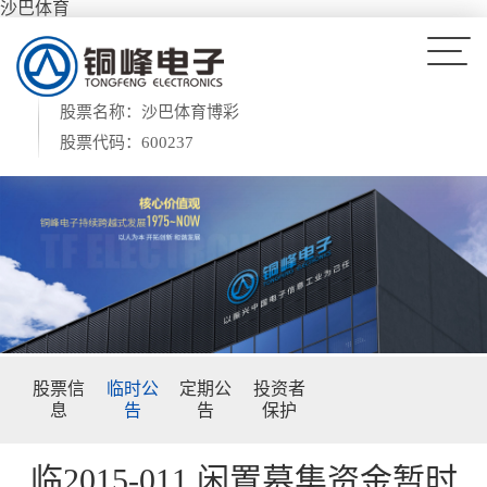
沙巴体育
股票名称：沙巴体育博彩
股票代码：600237
股票信
临时公
定期公
投资者
息
告
告
保护
临2015-011 闲置募集资金暂时