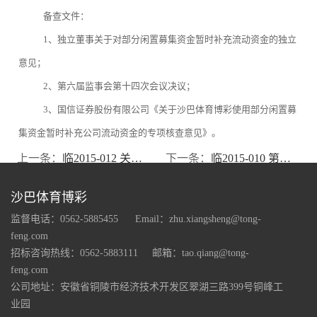
备查文件：
1、独立董事关于对部分闲置募集资金暂时补充流动资金的独立
意见；
2、第六届监事会第十四次会议决议；
3、国信证券股份有限公司《关于沙巴体育博彩使用部分闲置募
集资金暂时补充公司流动资金的专项核查意见》。
上一条：
临2015-012 关于解除增资控股事项的公告
下一条：
临2015-010 第六届监事会第十四次会议决议公告
沙巴体育博彩
监督电话：0562-5885455
Email：zhu.xiangsheng@tong-
feng.com
招标咨询热线：0562-5883111
邮箱：tao.qiang@tong-
feng.com
公司地址：安徽省铜陵市经济技术开发区翠湖三路399号铜峰工
业园