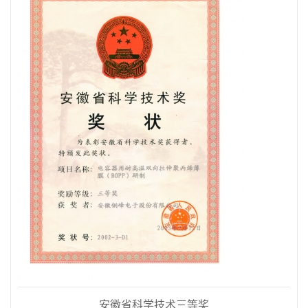
安徽省科学技术三等奖