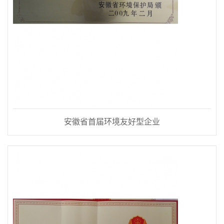
安徽省首届环境友好型企业