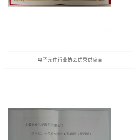
电子元件行业协会优秀供应商