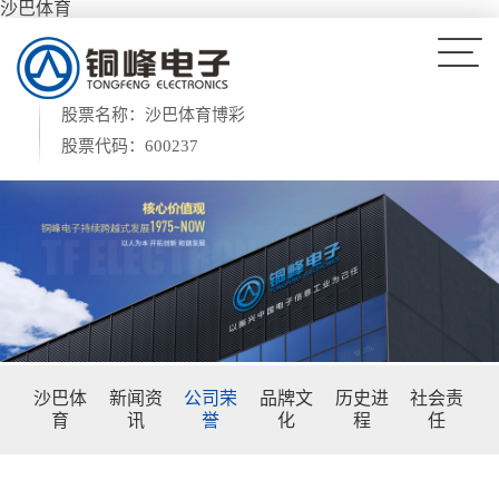
沙巴体育
股票名称：沙巴体育博彩
股票代码：600237
沙巴体
新闻资
公司荣
品牌文
历史进
社会责
育
讯
誉
化
程
任