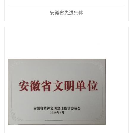
安徽省先进集体