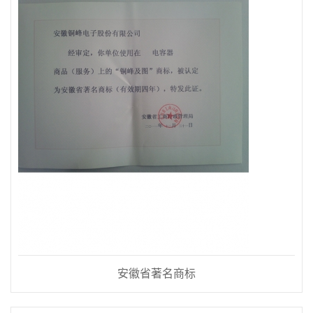
安徽省著名商标