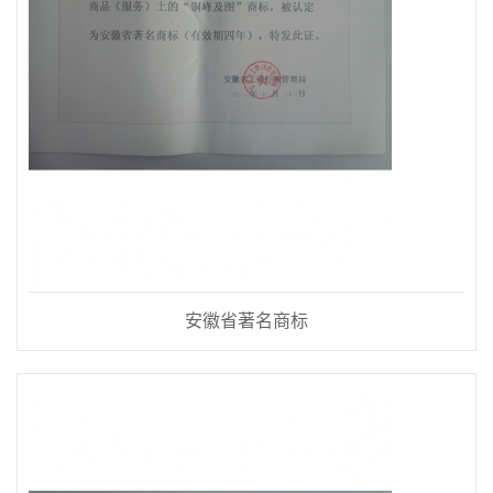
安徽省著名商标