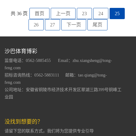
发展和项目建设情况，
共 36 页
首页
上一页
23
24
25
并现场办公协调解决有
26
27
下一页
尾页
关问题。经开区、市住
建局、市自然资源规划
局、市民促局相关负责
沙巴体育博彩
人参加，公司党委书
监督电话：0562-5885455
Email：zhu.xiangsheng@tong-
记、董事长黄明强，副
feng.com
招标咨询热线：0562-5883111
邮箱：tao.qiang@tong-
总经理、财务总监郭传
feng.com
红等陪同。
公司地址：安徽省铜陵市经济技术开发区翠湖三路399号铜峰工
业园
没找到想要的？
请留下您的联系方式，我们将为您提供专业引导