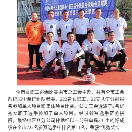
全市女职工跳绳比赛由市总工会主办，共有全市工会
系统35个单位组队参赛，222名女职工、22支队伍分别报
名参加单人项目和集体项目比赛。公司工会选派了2名优
秀女职工选手参加了单人项目。经过参赛选手奋勇拼
搏，最终电容器分公司孙艳红以一分钟单摇201个的好成
绩在全市222名参赛选手中排名第11名，荣获"优秀奖"。