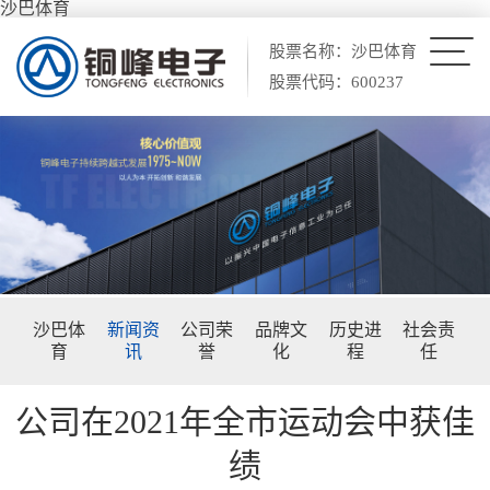
沙巴体育
股票名称：沙巴体育
股票代码：600237
沙巴体
新闻资
公司荣
品牌文
历史进
社会责
育
讯
誉
化
程
任
公司在2021年全市运动会中获佳
绩