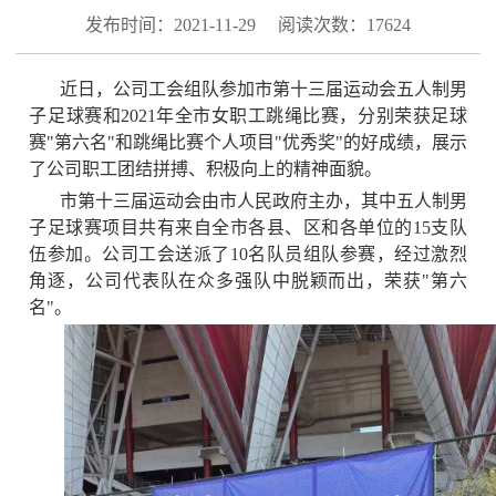
发布时间：2021-11-29
阅读次数：17624
近日，公司工会组队参加市第十三届运动会五人制男
子足球赛和2021年全市女职工跳绳比赛，分别荣获足球
赛"第六名"和跳绳比赛个人项目"优秀奖"的好成绩，展示
了公司职工团结拼搏、积极向上的精神面貌。
市第十三届运动会由市人民政府主办，其中五人制男
子足球赛项目共有来自全市各县、区和各单位的15支队
伍参加。公司工会送派了10名队员组队参赛，经过激烈
角逐，公司代表队在众
多强队中脱颖而出，荣获"第六
名"。