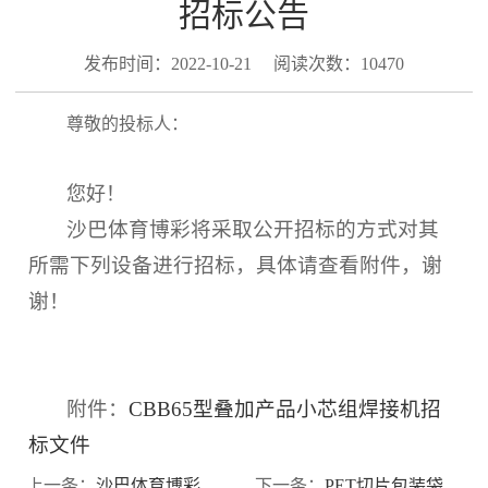
招标公告
发布时间：2022-10-21
阅读次数：10470
尊敬的投标人：
您好！
沙巴体育博彩将采取公开招标的方式对其
所需下列设备进行招标，具体请查看附件，谢
谢！
附件：
CBB65型叠加产品小芯组焊接机招
标文件
上一条：
沙巴体育博彩新能源项目部分设备招标结果公告
下一条：
PET切片包装袋招标出售