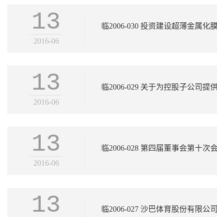
13
临2006-030 投资建设超薄金属
2016-06
13
临2006-029 关于为控股子公司
2016-06
13
临2006-028 第四届董事会第十
2016-06
13
临2006-027 沙巴体育股份有限