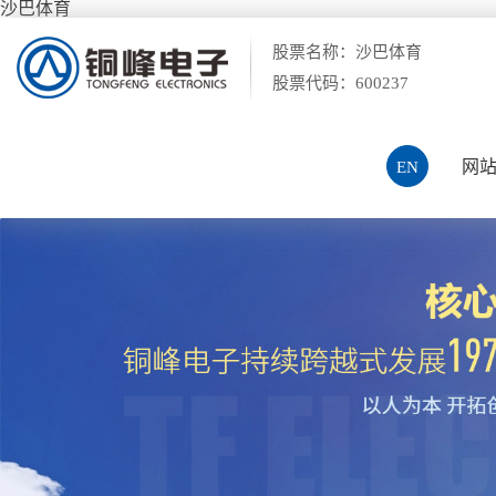
沙巴体育
股票名称：沙巴体育
股票代码：600237
网
EN