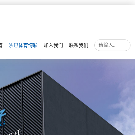
育
沙巴体育博彩
加入我们
联系我们