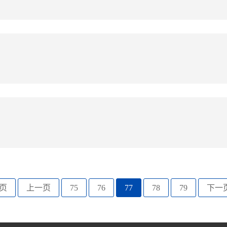
页
上一页
75
76
77
78
79
下一