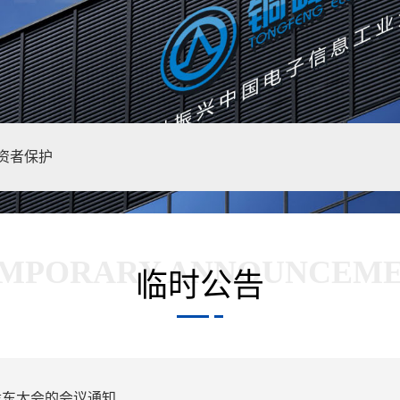
资者保护
临时公告
年度股东大会的会议通知