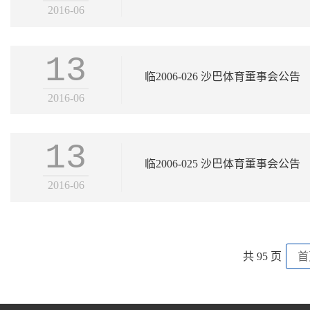
2016-06
13
临2006-026 沙巴体育董事会公告
2016-06
13
临2006-025 沙巴体育董事会公告
2016-06
共 95 页
首