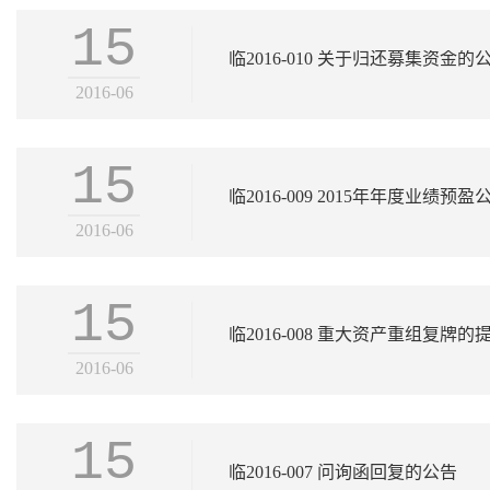
15
临2016-010 关于归还募集资金的
2016-06
15
临2016-009 2015年年度业绩预盈
2016-06
15
临2016-008 重大资产重组复牌
2016-06
15
临2016-007 问询函回复的公告