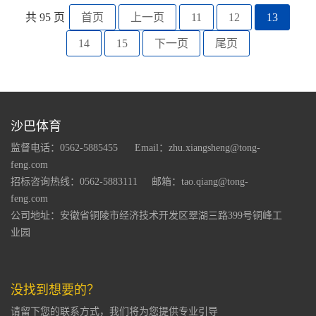
共 95 页
首页
上一页
11
12
13
14
15
下一页
尾页
沙巴体育
监督电话：0562-5885455
Email：zhu.xiangsheng@tong-
feng.com
招标咨询热线：0562-5883111
邮箱：tao.qiang@tong-
feng.com
公司地址：安徽省铜陵市经济技术开发区翠湖三路399号铜峰工
业园
没找到想要的？
请留下您的联系方式，我们将为您提供专业引导