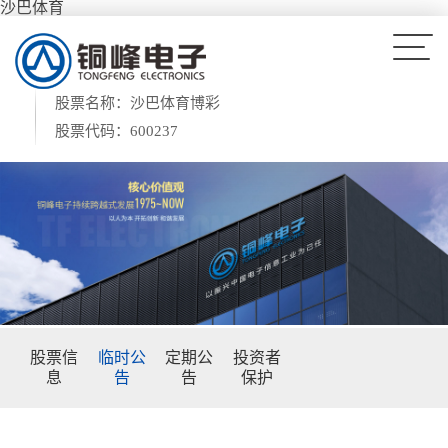
沙巴体育
股票名称：沙巴体育博彩
股票代码：600237
股票信
临时公
定期公
投资者
息
告
告
保护