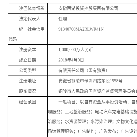
沙巴体育博彩
安徽西湖投资控股集团有限公司
法定代表人
任理
统一社会信用
91340700MA2RLWR41N
代码
注册资本
1
,
000
,
000
万人民币
成立日期
2018
年
4
月
9
日
公司类型
有限责任公司（国有独资）
注册地址
安徽省铜陵市翠湖四路东段
1558
号
股东情况
铜陵市人民政府国有资产监督管理委员会
经营范围
一般项目：以自有资金从事投资活动；自
理服务；土地整治服务；电动汽车充电基础设
治服务；水资源管理；水污染治理；文物文化
场馆管理服务；广告制作；广告发布；广告设