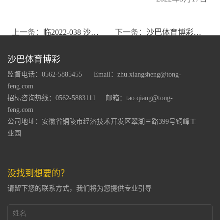
上一条：
临2022-038 沙巴体育博彩 关于控股股东国有股权划转完成工商变更登记的公告
下一条：
沙巴体育博彩关于2022年度非公开发行A股股票募集资金运用的可行性分析报告
沙巴体育博彩
监督电话：0562-5885455
Email：zhu.xiangsheng@tong-
feng.com
招标咨询热线：0562-5883111
邮箱：tao.qiang@tong-
feng.com
公司地址：安徽省铜陵市经济技术开发区翠湖三路399号铜峰工
业园
没找到想要的？
请留下您的联系方式，我们将为您提供专业引导