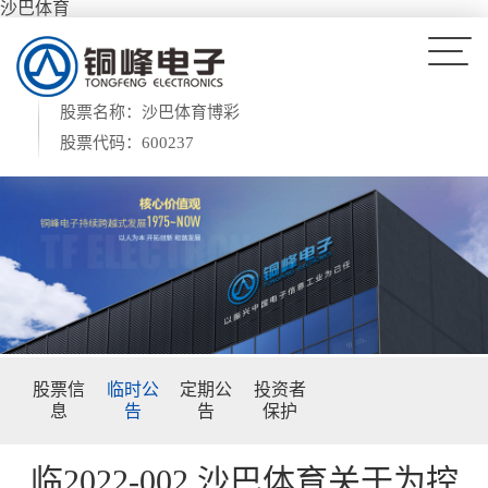
沙巴体育
股票名称：沙巴体育博彩
股票代码：600237
股票信
临时公
定期公
投资者
息
告
告
保护
临2022-002 沙巴体育关于为控