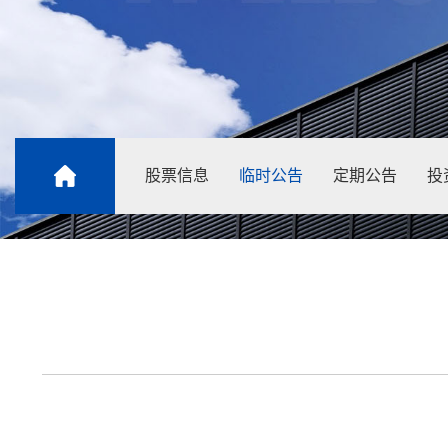
股票信息
临时公告
定期公告
投