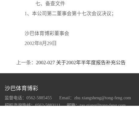
七、备查文件
1、本公司第二董事会第十七次会议决议；
沙巴体育博彩董事会
2002年8月29日
上一条：
2002-027 关于2002年半年度报告补充公告
沙巴体育博彩
监督电话：0562-5885455
Email：zhu.xiangsheng@tong-feng.com
招标咨询热线：0562-5883111
邮箱：tao.qiang@tong-feng.com
公司地址：安徽省铜陵市经济技术开发区翠湖三路399号铜峰工业园