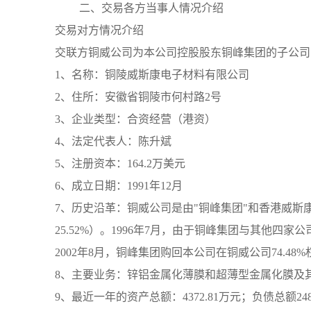
二、交易各方当事人情况介绍
交易对方情况介绍
交联方铜威公司为本公司控股股东铜峰集团的子公司
1、名称：铜陵威斯康电子材料有限公司
2、住所：安徽省铜陵市何村路2号
3、企业类型：合资经营（港资）
4、法定代表人：陈升斌
5、注册资本：164.2万美元
6、成立日期：1991年12月
7、历史沿革：铜威公司是由"铜峰集团"和香港威斯康公司
25.52%）。1996年7月，由于铜峰集团与其他
2002年8月，铜峰集团购回本公司在铜威公司74.
8、主要业务：锌铝金属化薄膜和超薄型金属化膜及
9、最近一年的资产总额：4372.81万元；负债总额2489