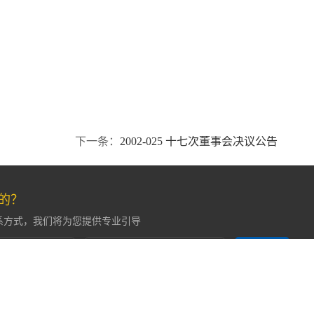
下一条：
2002-025 十七次董事会决议公告
的？
系方式，我们将为您提供专业引导
提交留言
您的个人隐私，会妥善保管您提交的信息。