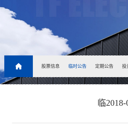
股票信息
临时公告
定期公告
投
临201