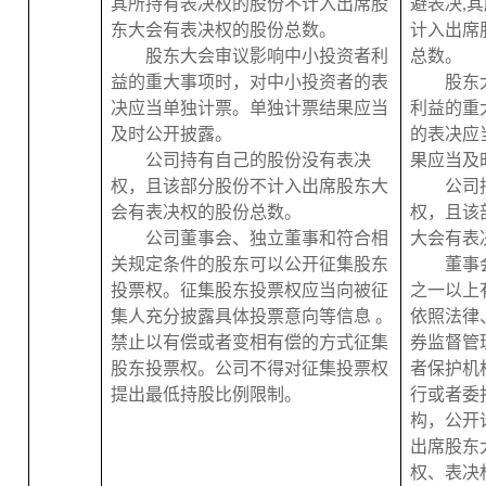
其所持有表决权的股份不计入出席股
避表决,
东大会有表决权的股份总数。
计入出席
股东大会审议影响中小投资者利
总数。
益的重大事项时，对中小投资者的表
股东
决应当单独计票。单独计票结果应当
利益的重
及时公开披露。
的表决应
公司持有自己的股份没有表决
果应当及
权，且该部分股份不计入出席股东大
公司
会有表决权的股份总数。
权，且该
公司董事会、独立董事和符合相
大会有表
关规定条件的股东可以公开征集股东
董事
投票权。征集股东投票权应当向被征
之一以上
集人充分披露具体投票意向等信息 。
依照法律
禁止以有偿或者变相有偿的方式征集
券监督管
股东投票权。公司不得对征集投票权
者保护机
提出最低持股比例限制。
行或者委
构，公开
出席股东
权、表决