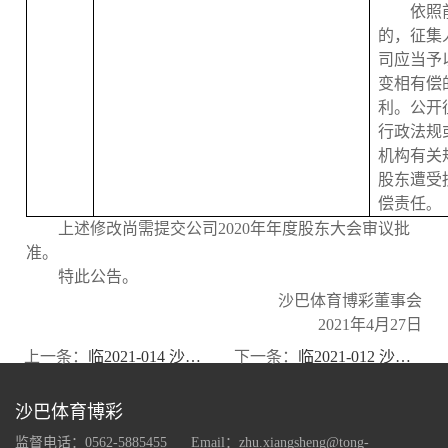
依照
的，征集
司应当予
变相有偿
利。公开
行政法规
机构有关
股东遭受
偿责任
。
上述修改尚需提交公司
2020年年度股东大会审议批
准
。
特此公告。
沙巴体育博彩董事会
2021年4月27日
上一条：
临2021-014 沙巴体育2020年年度股东大会会议通知
下一条：
临2021-012 沙巴体育2020年日常关联交易执行情况及2021年日常关联交易预计的公告
沙巴体育博彩
监督电话：0562-5885455
Email：zhu.xiangsheng@tong-