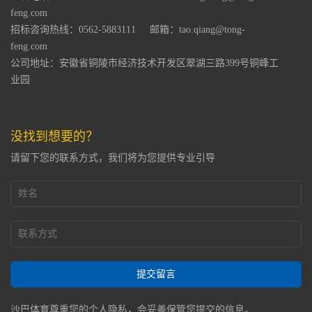
feng.com
招标咨询热线：0562-5883111
邮箱：tao.qiang@tong-
feng.com
公司地址：安徽省铜陵市经济技术开发区翠湖三路399号铜峰工
业园
没找到想要的？
请留下您的联系方式，我们将为您提供专业引导
提交留言
沙巴体育尊重您的个人隐私，会妥善保管您提交的信息。