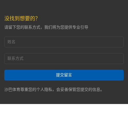
没找到想要的？
请留下您的联系方式，我们将为您提供专业引导
提交留言
沙巴体育尊重您的个人隐私，会妥善保管您提交的信息。
Copyright © 2023 沙巴体育 All Rights Reserved.
皖ICP备
05001226号
技术支持：政维嘉楠
澳门银河博彩官方网站