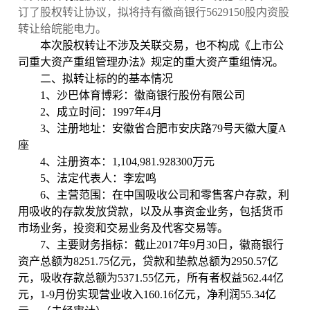
订了股权转让协议，拟将持有徽商银行
5629150
股内资股
转让给皖能电力。
本次股权转让不涉及关联交易，也不构成《上市公
司重大资产重组管理办法》规定的重大资产重组情况。
二、拟转让标的的基本情况
1、沙巴体育博彩：徽商银行股份有限公司
2、成立时间：1997年4月
3、注册地址：安徽省合肥市安庆路79号天徽大厦A
座
4、注册资本：1,104,981.928300万元
5、法定代表人：李宏鸣
6、主营范围：在中国吸收公司和零售客户存款，利
用吸收的存款发放贷款，以及从事资金业务，包括货币
市场业务，投资和交易业务及代客交易等。
7、主要财务指标：截止2017年9月30日，徽商银行
资产总额为8251.75亿元，贷款和垫款总额为2950.57亿
元，吸收存款总额为5371.55亿元，所有者权益562.44亿
元，1-9月份实现营业收入160.16亿元，净利润55.34亿