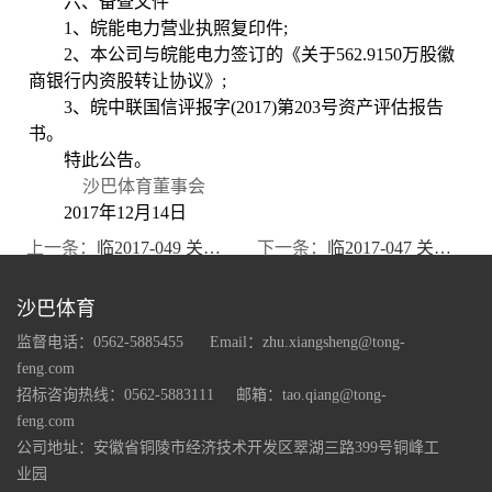
六、备查文件
1
、皖能电力营业执照复印件
;
2
、本公司与皖能电力签订的《关于
562.9150
万股徽
商银行内资股转让协议》
;
3
、皖中联国信评报字
(2017)
第
203
号资产评估报告
书。
特此公告。
沙巴体育董事会
2017
年
12
月
14
日
上一条：
临2017-049 关于收到政府补贴的公告
下一条：
临2017-047 关于控股股东部分股份质押的公告
沙巴体育
监督电话：0562-5885455
Email：zhu.xiangsheng@tong-
feng.com
招标咨询热线：0562-5883111
邮箱：tao.qiang@tong-
feng.com
公司地址：安徽省铜陵市经济技术开发区翠湖三路399号铜峰工
业园