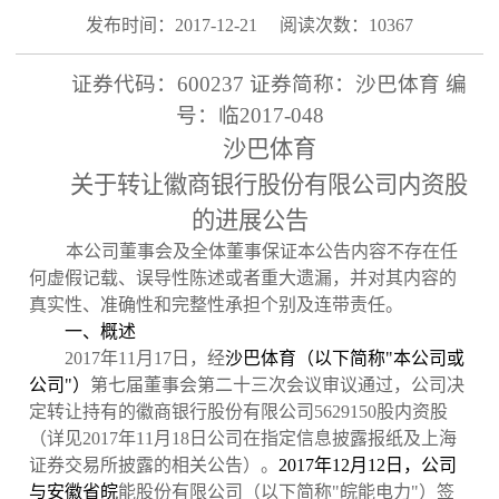
发布时间：2017-12-21
阅读次数：10367
证券代码：
600237
证券简称：沙巴体育
编
号：临
2017-048
沙巴体育
关于转让徽商银行股份有限公司内资股
的进展公告
本公司董事会及全体董事保证本公告内容不存在任
何虚假记载、误导性陈述或者重大遗漏，并对其内容的
真实性、准确性和完整性承担个别及连带责任。
一、概述
2017
年
11
月
17
日，经
沙巴体育（以下简称"本公司或
公司"）
第七届董事会第二十三次会议审议通过，公司决
定转让持有的徽商银行股份有限公司
5629150
股内资股
（详见
2017
年
11
月
18
日公司在指定信息披露报纸及上海
证券交易所披露的相关公告）。
2017年12月12日，公司
与安徽省皖
能股份有限公司（以下简称"皖能电力"）签