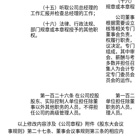
（十六）
规章或本章程
（十五）听取公司总经理的
工作汇报并检查总经理的工作；
公司董事
根据需要设立
（十六）法律、行政法规、
核等相关专门
部门规章或本章程授予的其他职
董事会负责，
权。
权履行职责，
议决定。专门
组成，其中审
会、薪酬与考
多数并担任召
集人为会计专
定专门委员会
员会的运作。
第一百二十六条
在公司控股
第一百
股东、实际控制人单位担任除董
单位担任除董
事以外其他职务的人员，不得担
职务的人员，
任公司的高级管理人员。
理人员。
以上修改内容涉及《公司章程》附件《股东大会议
事规则》第二十七条、董事会议事规则第三条的相应内