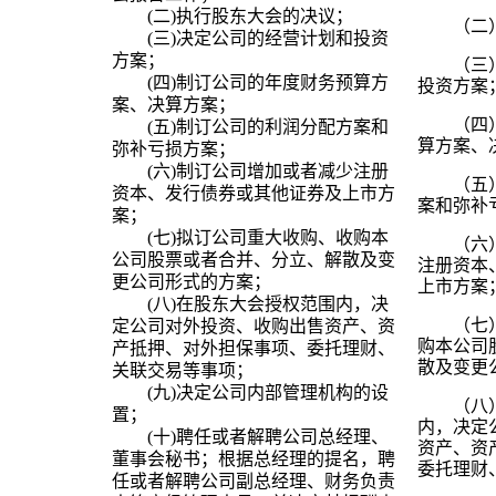
(
二
)
执行股东大会的决议；
（二
(
三
)
决定公司的经营计划和投资
方案；
（三
(
四
)
制订公司的年度财务预算方
投资方案
案、决算方案；
（四
(
五
)
制订公司的利润分配方案和
算方案、
弥补亏损方案；
(
六
)
制订公司增加或者减少注册
（五
资本、发行债券或其他证券及上市方
案和弥补
案；
(
七
)
拟订公司重大收购、收购本
（六
公司股票或者合并、分立、解散及变
注册资本
更公司形式的方案；
上市方案
(
八
)
在股东大会授权范围内，决
（七
定公司对外投资、收购出售资产、资
购本公司
产抵押、对外担保事项、委托理财、
散及变更
关联交易等事项；
(
九
)
决定公司内部管理机构的设
（八
置；
内，决定
(
十
)
聘任或者解聘公司总经理、
资产、资
董事会秘书；根据总经理的提名，聘
委托理财
任或者解聘公司副总经理、财务负责