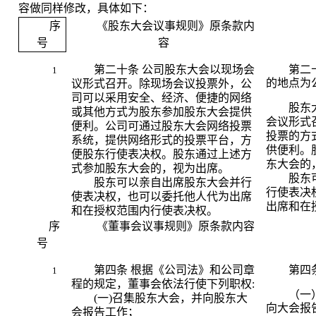
容做同样修改，具体如下：
序
《股东大会议事规则》原条款内
号
容
第二十条
公司股东大会以现场会
第二
1
的地点为
议形式召开。除现场会议投票外，公
司可以采用安全、经济、便捷的网络
股东
或其他方式为股东参加股东大会提供
会议形式
便利。公司可通过股东大会网络投票
投票的方
系统，提供网络形式的投票平台，方
供便利。
便股东行使表决权。股东通过上述方
东大会的
式参加股东大会的，视为出席。
股东
股东可以亲自出席股东大会并行
行使表决
使表决权，也可以委托他人代为出席
出席和在
和在授权范围内行使表决权。
序
《董事会议事规则》原条款内容
号
第四条
根据《公司法》和公司章
第四
1
程的规定，董事会依法行使下列职权
:
（一
(
一
)
召集股东大会，并向股东大
向大会报
会报告工作；