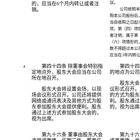
议。
的，应当在
6
个月内转让或者注
公司依照本
销。
购本公司股份后
当自收购之日起
项、第（四）项
者注销；属于第
（六）项情形的
数不得超过本公
应当在
3
年内转
第四十四条
除董事会特别指
第四十
4
定地点外，股东大会应当在公司
的地点为公司
所在地召开。
股东大会
股东大会将设置会场，以现
议形式召开。
场会议形式召开。公司还将提供
的方式为股东
网络或通讯表决及其他方式为股
利。股东通过
东参加股东大会提供便利。股东
的，视为出席
通过上述方式参加股东大会的，
视为出席。
第九十六条
董事由股东大会
第九十六