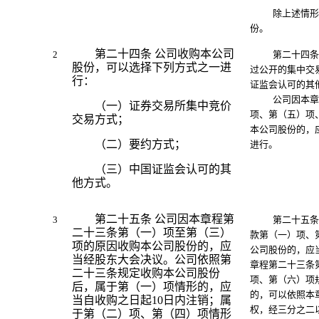
除上述情形
份。
第二十四条 公司收购本公司
2
第二十四条
股份，可以选择下列方式之一进
过公开的集中交
行：
证监会认可的其
公司因本章
（一）证券交易所集中竞价
项、第（五）项
交易方式；
本公司股份的，
（二）要约方式；
进行。
（三）中国证监会认可的其
他方式。
第二十五条
公司因本章程第
3
第二十五
二十三条第（一）项至第（三）
款第（一）项、
项的原因收购本公司股份的，应
公司股份的，应
当经股东大会决议。公司依照第
章程第二十三条
二十三条规定收购本公司股份
项、第（六）项
后，属于第（一）项情形的，应
的，可以依照本
当自收购之日起
10
日内注销；属
权，经三分之二
于第（二）项、第（四）项情形