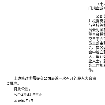
（十
门规章或
公司
并根据需
与考核等
员会对董
董事会授
交董事会
员全部由
会、提名
会中独立
人，审计
业人士。
会工作规
作。
上述修改尚需提交公司最近一次召开的股东大会审
议批准
。
特此公告。
沙巴体育博彩董事会
2019
年
7
月
4
日