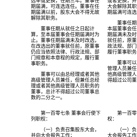
选举或更换，任期三年。董事任
或者更换，并
期届满，可连选连任。董事在任
大会解除其职
期届满以前，股东大会不得无故
期届满可连选
解除其职务。
董事任期
董事任期从就任之日起计
本届董事会任
算，至本届董事会任期届满时为
期届满未及时
止。董事任期届满未及时改选，
就任前，原董
在改选出的董事就任前，原董事
政法规、部门
仍应当依照法律、行政法规、部
履行董事职务
门规章和本章程的规定，履行董
董事可以
事职务。
管理人员兼任
董事可以由总经理或者其他
他高级管理人
高级管理人员兼任，但兼任总经
得超过公司董
理或者其他高级管理人员职务的
董事，总计不得超过公司董事总
数的二分之一。
第一百零七条
董事会行使下
第一百零
列职权：
权：
（一）负责召集股东大会，
（一）负
并向大会报告工作；
大会报告工作