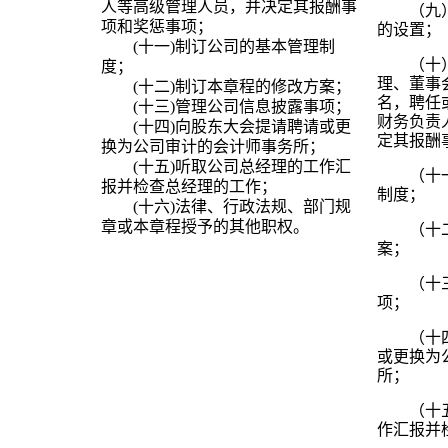
人等高级管理人员，并决定其报酬事
（九
项和奖惩事项；
的设置；
(
十一
)
制订公司的基本管理制
（十
度；
理、董事
(
十二
)
制订本章程的修改方案；
名，聘任
(
十三
)
管理公司信息披露事项；
财务负责
(
十四
)
向股东大会提请聘请或更
定其报酬
换为公司审计的会计师事务所；
(
十五
)
听取公司总经理的工作汇
（十
报并检查总经理的工作；
制度；
(
十六
)
法律、行政法规、部门规
章或本章程授予的其他职权。
（十
案；
（十
项；
（十
或更换为
所；
（十
作汇报并