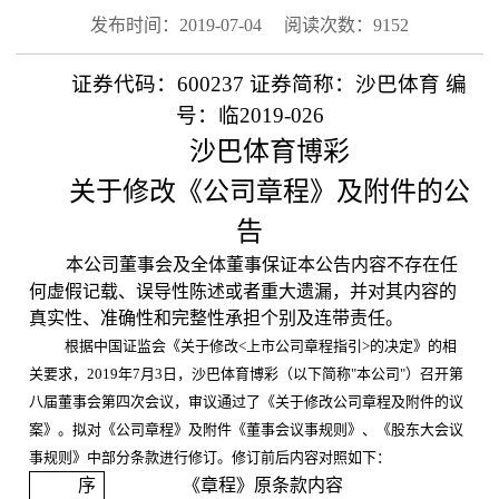
发布时间：2019-07-04
阅读次数：9152
证券代码：
600237
证券简称：沙巴体育
编
号：临
2019-026
沙巴体育博彩
关于修改《公司章程》及附件的公
告
本公司董事会及全体董事保证本公告内容不存在任
何虚假记载、误导性陈述或者重大遗漏，并对其内容的
真实性、准确性和完整性承担个别及连带责任。
根据中国证监会《关于修改
<
上市公司章程指引
>
的决定》的相
关要求，
2019
年
7
月
3
日，沙巴体育博彩（以下简称
"
本公司
"
）召开第
八届董事会第四次会议，审议通过了《关于修改
公司章程及附件的议
案》。
拟对《公司章程》及附件《董事会议事规则》、《股东大会议
事规则》中部分条款进行修订。修订前后内容对照如下：
序
《章程》原条款内容