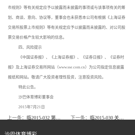
市规则》等有关规定应予以披露而未披露的事项或与该事项有关的筹
划、商谈、意向、协议等，董事会也未获悉本公司有根据《上海证券
交易所股票上市规则》等有关规定应予以披露而未披露的、对公司股
票交易价格产生较大影响的信息。
四、风险提示
《中国证券报》、《上海证券报》、《证券日报》、《证券时
报》及上海证券交易所网站（www.sse.com.cn）为公司指定信息披露
报纸和网站。敬请广大投资者理性投资，注意投资风险。
特此公告。
沙巴体育博彩董事会
2015年7月21日
上一条：
临2015-032 第六届董事会第三十一次会议决议公告
下一条：
临2015-030 关于向远东国际租赁有限公司融资的公告
沙巴体育博彩