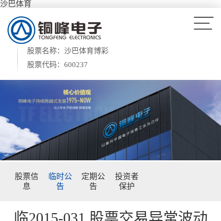
沙巴体育
股票名称：沙巴体育博彩
股票代码：600237
股票信
临时公
定期公
投资者
息
告
告
保护
临2015-031 股票交易异常波动