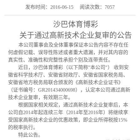
发布时间：2016-06-15
阅读次数：7057
沙巴体育博彩
关于通过高新技术企业复审的公告
本公司董事会及全体董事保证本公告内容不存在任
何虚假记载、误导性陈述或者重大遗漏，并对其内容的
真实性、准确性和完整性承担个别及连带责任。
近日，沙巴体育博彩（以下简称"本公司"） 收到安
徽省科学技术厅、安徽省财政厅、安徽省国家税务局、
安徽省地方税务局联合颁发的《高新技术企业证书》
（证书编号：
GR201434000698
），认定本公司通过高新
技术企业复审，有效期三年。
根据国家相关规定，通过高新技术企业复审后，本
公司自
2014
年起连续三年（
2014
年至
2016
年）将继续享
受国家高新技术企业的优惠政策，即企业所得税按
15%
的税率执行。
特此公告。