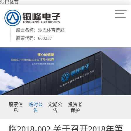
沙巴体育
股票名称：沙巴体育博彩
股票代码：600237
股票信
临时公
定期公
投资者
息
告
告
保护
临2018-002 关于召开2018年第