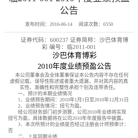
公告
发布时间：2016-06-14
阅读次数：6550
证券代码：
600237
证券简称：沙巴体育博
彩
编号：临
2011-001
沙巴体育博彩
2010
年度业绩预盈公告
本公司董事会及全体董事保证本公告内容不存在任何
虚假记载、误导性陈述或者重大遗漏，并对其内容的真
实性、准确性和完整性承担个别及连带责任。
一、预计的本期业绩情况
1
、业绩预告期间：
2010
年
1
月
1
日至
2010
年
12
月
31
日
2
、业绩预告情况：扭亏为盈。
经公司财务部门初步测算，公司
2010
年业绩将实现
扭亏为盈，具体数据将在公司
2010
年年度报告中披露。
3
．本次所预计的业绩是否经过注册会计师预审计：
否
二、上年同期业绩