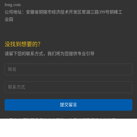
feng.com
公司地址：安徽省铜陵市经济技术开发区翠湖三路399号铜峰工
业园
没找到想要的？
请留下您的联系方式，我们将为您提供专业引导
提交留言
沙巴体育博彩尊重您的个人隐私，会妥善保管您提交的信息。