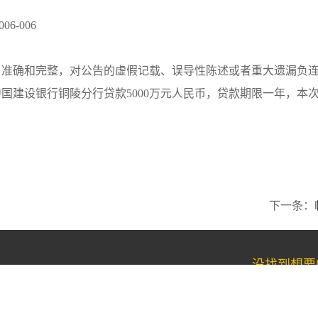
6-006
、准确和完整，对公告的虚假记载、误导性陈述或者重大遗漏负
国建设银行铜陵分行贷款5000万元人民币，贷款期限一年，本
下一条：
没找到想要
请留下您的联