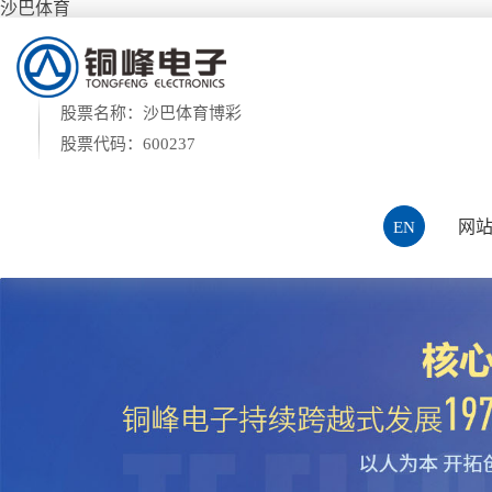
沙巴体育
股票名称：沙巴体育博彩
股票代码：600237
网
EN