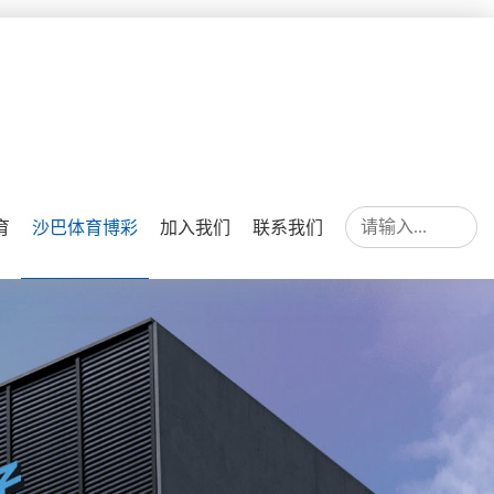
育
沙巴体育博彩
加入我们
联系我们