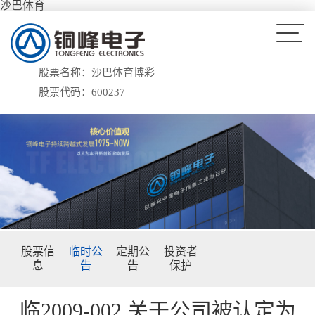
沙巴体育
股票名称：沙巴体育博彩
股票代码：600237
股票信
临时公
定期公
投资者
息
告
告
保护
临2009-002 关于公司被认定为