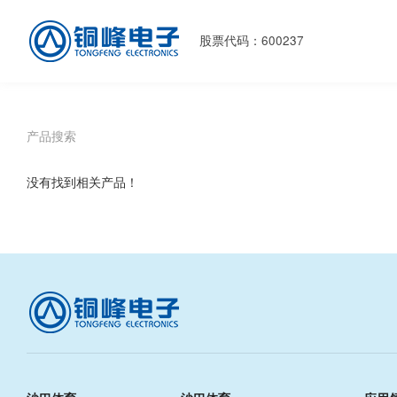
沙巴体育
股票代码：600237
产品搜索
没有找到相关产品！