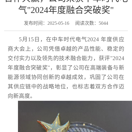
气"2024年度融合突破奖"
发布时间：2025-05-16
阅读次数：5044
5月15日，在中车时代电气2024 年度供应
商大会上，公司凭借卓越的产品性能、稳定的
交付实力以及领先的技术融合能力，获评"2024
年度融合突破奖"，彰显了公司在高端装备与新
能源领域协同创新的卓越成效，巩固了公司在
其供应链中的战略地位，也标志着双方合作迈
向新高度。