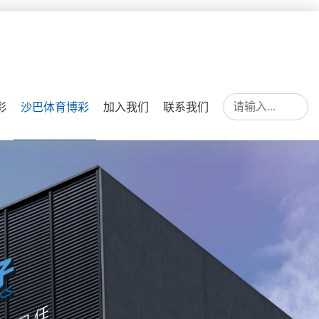
彩
沙巴体育博彩
加入我们
联系我们