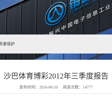
资者保护
沙巴体育博彩2012年三季度报告
发布时间：2016-06-20
阅读次数：14777