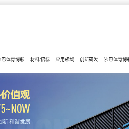
沙巴体育博彩
材料/招标
应用领域
创新研发
沙巴体育博