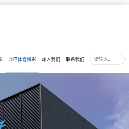
彩
沙巴体育博彩
加入我们
联系我们