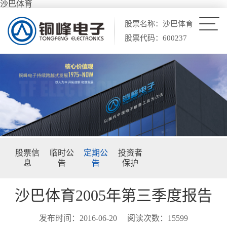
沙巴体育
股票名称：沙巴体育
股票代码：600237
股票信
临时公
定期公
投资者
息
告
告
保护
沙巴体育2005年第三季度报告
发布时间：2016-06-20
阅读次数：15599