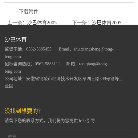
下载附件
上一条：
沙巴体育2005年年度报告
下一条：
沙巴体育2005年半年报告
沙巴体育
监督电话：0562-5885455
Email：zhu.xiangsheng@tong-
feng.com
招标咨询热线：0562-5883111
邮箱：tao.qiang@tong-
feng.com
公司地址：安徽省铜陵市经济技术开发区翠湖三路399号铜峰工
业园
没找到想要的？
请留下您的联系方式，我们将为您提供专业引导