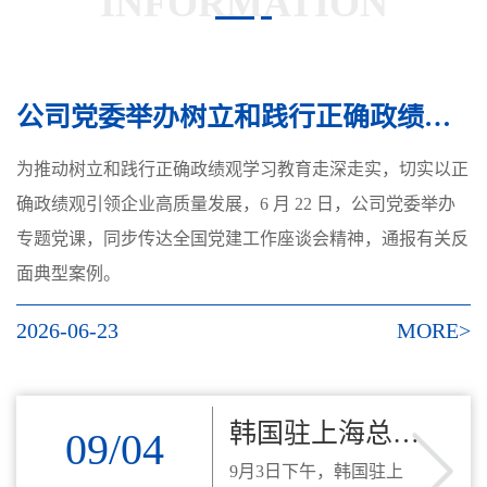
公司党委举办树立和践行正确政绩观学习教育专题党课
为推动树立和践行正确政绩观学习教育走深走实，切实以正
确政绩观引领企业高质量发展，6 月 22 日，公司党委举办
专题党课，同步传达全国党建工作座谈会精神，通报有关反
面典型案例。
2026-06-23
MORE>
韩国驻上海总领事金英俊来公司考察访问
09/04
9月3日下午，韩国驻上