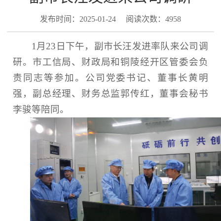
发布时间：2025-01-24
阅读次数：4958
1月23日下午，副市长汪发进率队来公司调
研。市工信局、财政局和铜陵经开区管委会负
责同志等参加。公司党委书记、董事长黄明
强，副总经理、财务总监郭传红，董事会秘书
李骏等陪同。