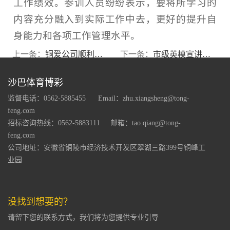
工作绩效。参训人员纷纷表示，要将所学习的
内容充分融入到实际工作中去，更好的提升自
身能力和各项工作管理水平。
上一条：
铜爱公司顺利通过高新技术企业复评认定
下一条：
市级英模宣讲团来公司宣讲党的二十大精神
沙巴体育博彩
监督电话：0562-5885455
Email：zhu.xiangsheng@tong-
feng.com
招标咨询热线：0562-5883111
邮箱：tao.qiang@tong-
feng.com
公司地址：安徽省铜陵市经济技术开发区翠湖三路399号铜峰工
业园
没找到想要的？
请留下您的联系方式，我们将为您提供专业引导