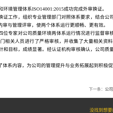
5和环境管理体系ISO14001:2015成功完成外审换证。
换证工作，组织专业管理部门对照体系要求，结合公
内审与管理评审，使两个体系运行更顺畅、更有效。
四位专家对公司质量环境两体系运行情况进行监督审
部门相关人员进行了严格审核，并收集了大量相关资料
针和目标，成绩显著。经认证机构审核确认，公司质
了体系内容，为公司的管理提升与业务拓展起到积极促
下一条：
公司
没找到想要