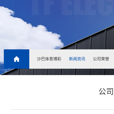
沙巴体育博彩
新闻资讯
公司荣誉
公司