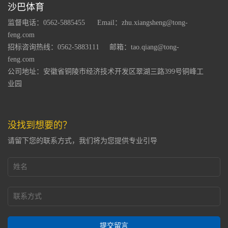
沙巴体育
监督电话：0562-5885455
Email：zhu.xiangsheng@tong-
feng.com
招标咨询热线：0562-5883111
邮箱：tao.qiang@tong-
feng.com
公司地址：安徽省铜陵市经济技术开发区翠湖三路399号铜峰工
业园
没找到想要的？
请留下您的联系方式，我们将为您提供专业引导
提交留言