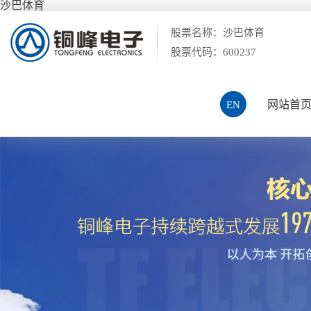
沙巴体育
股票名称：沙巴体育
股票代码：600237
网站首
EN