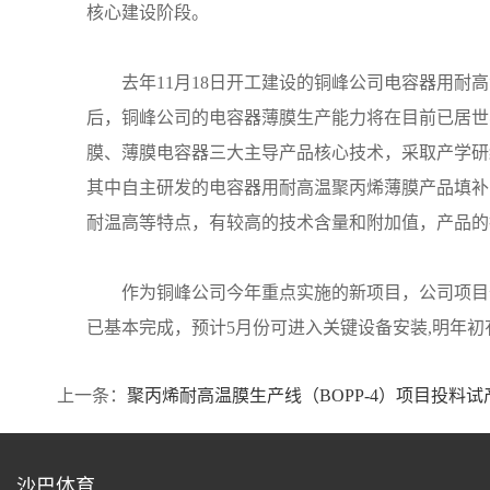
核心建设阶段。
去年11月18日开工建设的铜峰公司电容器用耐高
后，铜峰公司的电容器薄膜生产能力将在目前已居世
膜、薄膜电容器三大主导产品核心技术，采取产学研
其中自主研发的电容器用耐高温聚丙烯薄膜产品填补
耐温高等特点，有较高的技术含量和附加值，产品的
作为铜峰公司今年重点实施的新项目，公司项目
已基本完成，预计5月份可进入关键设备安装,明年
上一条：
聚丙烯耐高温膜生产线（BOPP-4）项目投料试
沙巴体育