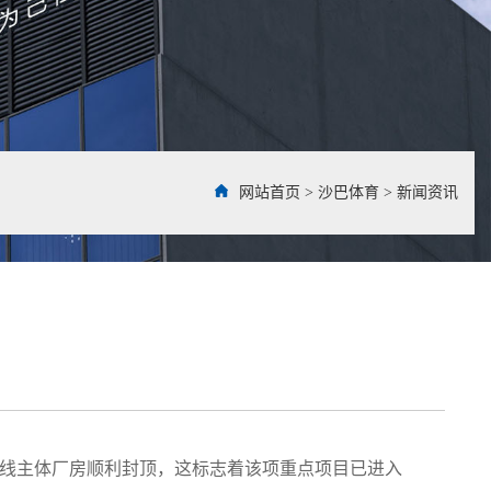
网站首页
>
沙巴体育
>
新闻资讯
产线主体厂房顺利封顶，这标志着该项重点项目已进入