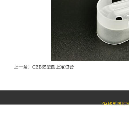
上一条：
CBB65型圆上定位套
没找到想要
请留下您的联