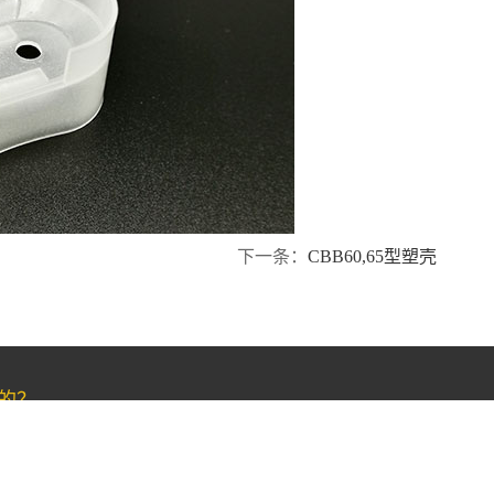
下一条：
CBB60,65型塑壳
的？
系方式，我们将为您提供专业引导
提交留言