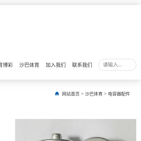
育博彩
沙巴体育
加入我们
联系我们
>
>
网站首页
沙巴体育
电容器配件