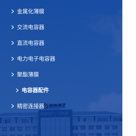
金属化薄膜
交流电容器
直流电容器
电力电子电容器
聚酯薄膜
电容器配件
精密连接器