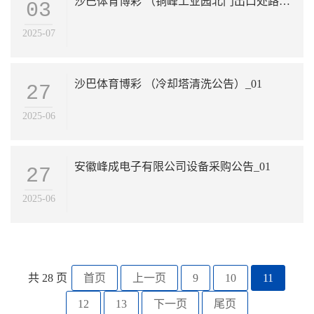
沙巴体育博彩 （铜峰工业园北门出口处路面维修招标公告）_01
03
2025-07
沙巴体育博彩 （冷却塔清洗公告）_01
27
2025-06
安徽峰成电子有限公司设备采购公告_01
27
2025-06
共 28 页
首页
上一页
9
10
11
12
13
下一页
尾页