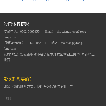
沙巴体育博彩
监督电话：0562-5885455
Email：zhu.xiangsheng@tong-
feng.com
招标咨询热线：0562-5883111
邮箱：tao.qiang@tong-
feng.com
公司地址：安徽省铜陵市经济技术开发区翠湖三路399号铜峰工
业园
没找到想要的？
请留下您的联系方式，我们将为您提供专业引导