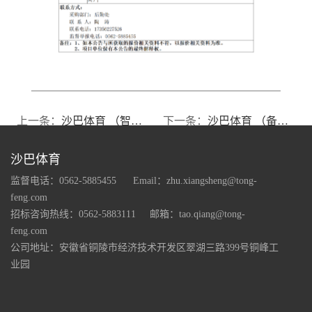
上一条：
沙巴体育 （智能仓库二楼新建铜排储存间 招标公告）_01
下一条：
沙巴体育 （备件公告） (2)_01
沙巴体育
监督电话：0562-5885455
Email：zhu.xiangsheng@tong-
feng.com
招标咨询热线：0562-5883111
邮箱：tao.qiang@tong-
feng.com
公司地址：安徽省铜陵市经济技术开发区翠湖三路399号铜峰工
业园