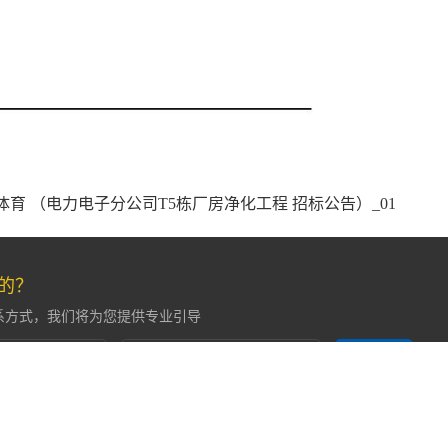
巴体育 （电力电子分公司T5栋厂房净化工程 招标公告）_01
的？
系方式，我们将为您提供专业引导
提交留言
您的个人隐私，会妥善保管您提交的信息。