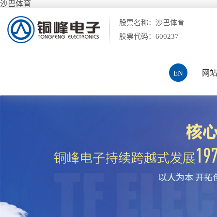
沙巴体育
股票名称：沙巴体育
股票代码：600237
网
EN