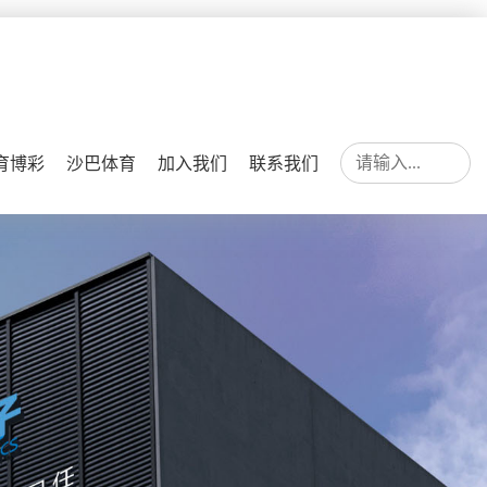
育博彩
沙巴体育
加入我们
联系我们