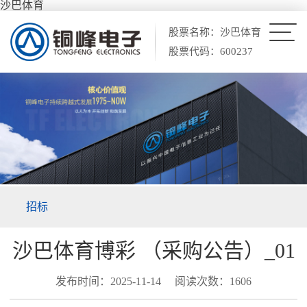
沙巴体育
股票名称：沙巴体育
股票代码：600237
招标
沙巴体育博彩 （采购公告）_01
发布时间：2025-11-14
阅读次数：1606