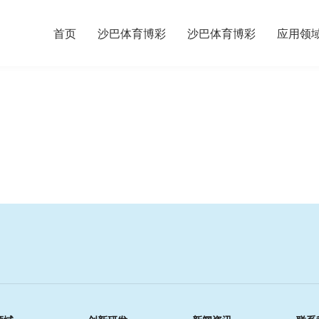
首页
沙巴体育博彩
沙巴体育博彩
应用领