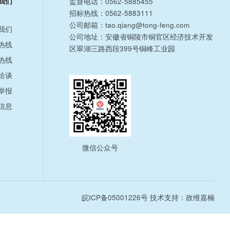
我们
监督电话：0562-5885455
招标热线：0562-5883111
公司邮箱：tao.qiang@tong-feng.com
我们
公司地址：安徽省铜陵市铜官区经济技术开发
热线
区翠湖三路西段399号铜峰工业园
热线
洽谈
举报
信息
微信公众号
皖ICP备05001226号
技术支持：政维嘉楠