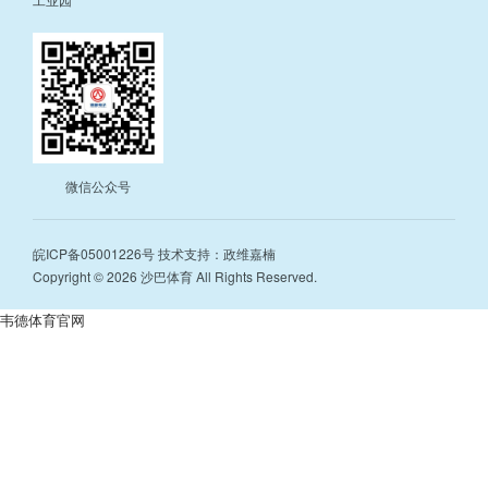
微信公众号
皖ICP备05001226号
技术支持：政维嘉楠
Copyright © 2026 沙巴体育 All Rights Reserved.
韦德体育官网