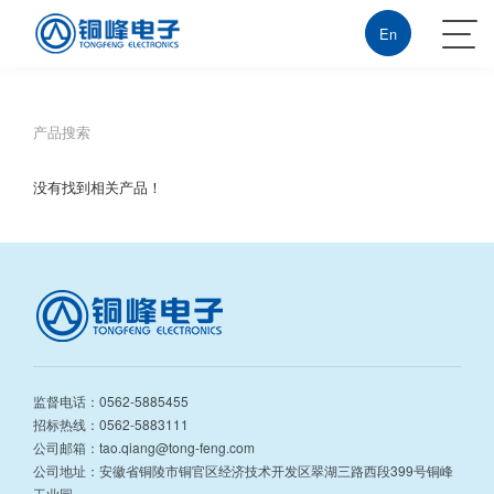
沙巴体育
En
产品搜索
没有找到相关产品！
监督电话：0562-5885455
招标热线：0562-5883111
公司邮箱：tao.qiang@tong-feng.com
公司地址：安徽省铜陵市铜官区经济技术开发区翠湖三路西段399号铜峰
工业园