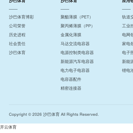
沙巴体育
沙巴体育
应用
沙巴体育博彩
聚酯薄膜（PET）
轨道
公司荣誉
聚丙烯薄膜（PP）
工业
历史进程
金属化薄膜
电网
社会责任
马达交流电容器
家电
沙巴体育
电源控制类电容器
电子
新能源汽车电容器
新能
电力电子电容器
锂电
电容器配件
精密连接器
Copyright © 2026 沙巴体育 All Rights Reserved.
开云体育