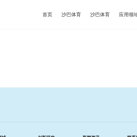
首页
沙巴体育
沙巴体育
应用领