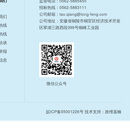
我们
监督电话：0562-5885455
招标热线：0562-5883111
公司邮箱：tao.qiang@tong-feng.com
我们
公司地址：安徽省铜陵市铜官区经济技术开发
热线
区翠湖三路西段399号铜峰工业园
热线
洽谈
举报
信息
微信公众号
皖ICP备05001226号
技术支持：政维嘉楠