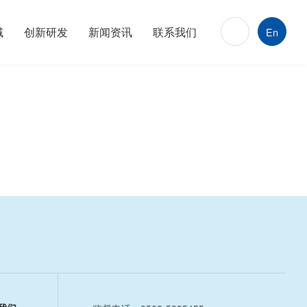
域
创新研发
新闻资讯
联系我们
En