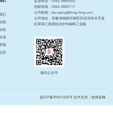
我们
监督电话：0562-5885455
招标热线：0562-5883111
公司邮箱：tao.qiang@tong-feng.com
我们
公司地址：安徽省铜陵市铜官区经济技术开发
热线
区翠湖三路西段399号铜峰工业园
热线
洽谈
举报
信息
微信公众号
皖ICP备05001226号
技术支持：政维嘉楠