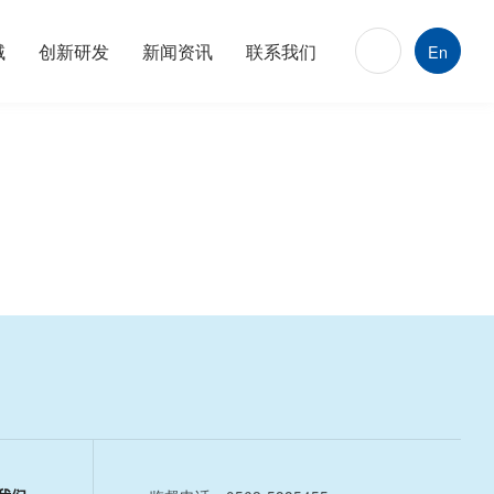
域
创新研发
新闻资讯
联系我们
En