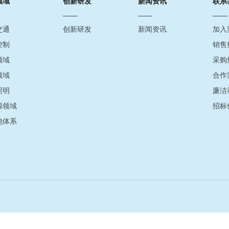
领域
创新研发
新闻资讯
联系
交通
创新研发
新闻资讯
加入
控制
销售
领域
采购
领域
合作
照明
廉洁
源领域
招标
池体系