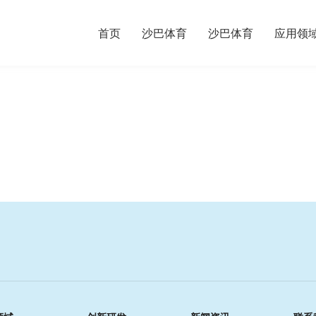
首页
沙巴体育
沙巴体育
应用领