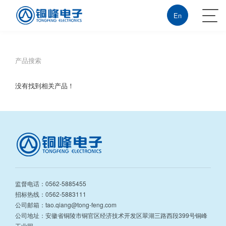
沙巴体育
En
产品搜索
没有找到相关产品！
监督电话：0562-5885455
招标热线：0562-5883111
公司邮箱：tao.qiang@tong-feng.com
公司地址：安徽省铜陵市铜官区经济技术开发区翠湖三路西段399号铜峰
工业园