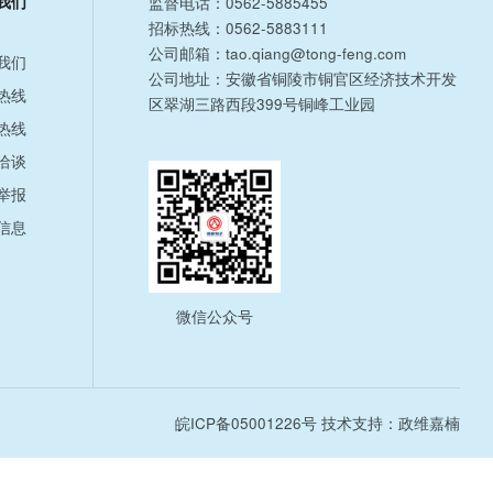
我们
监督电话：0562-5885455
招标热线：0562-5883111
公司邮箱：tao.qiang@tong-feng.com
我们
公司地址：安徽省铜陵市铜官区经济技术开发
热线
区翠湖三路西段399号铜峰工业园
热线
洽谈
举报
信息
微信公众号
皖ICP备05001226号
技术支持：政维嘉楠