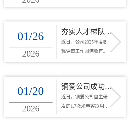
推动公司向上向好、稳
健发展。
夯实人才梯队 赋能企业发展 --公司2025年度职称评审工作圆满收官
01/26
近日，公司2025年度职
2026
称评审工作圆满收官。
铜爱公司成功试产1.7微米PET超薄膜新产品
01/20
近日，铜爱公司自主研
2026
发的1.7微米电容器用
PET超薄膜新产品成功实
现试产。