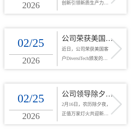
2026
创新引领新质生产力发
展暨重大项目建设大会
在市行政会议中心隆重
召开。
公司荣获美国DiversiTech"年度诚信供应商"奖
02/25
近日，公司荣获美国客
2026
户DiversiTech颁发的
Supplier of the Year
Integrity（年度诚信供应
商）奖，这是海外客户
公司领导除夕夜慰问坚守岗位的一线员工
02/25
对公司综合实力与诚信
2月16日，农历除夕夜，
合作精神的高度认可。
2026
正值万家灯火共迎新春
之际，公司党委书记、