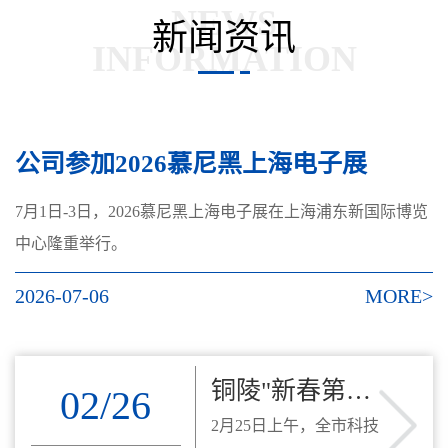
新闻资讯
公司参加2026慕尼黑上海电子展
7月1日-3日，2026慕尼黑上海电子展在上海浦东新国际博览
中心隆重举行。
2026-07-06
MORE>
铜陵"新春第一会"上，公司获多项表彰
02/26
2月25日上午，全市科技