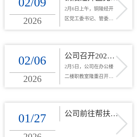
02/09
2月6日上午，铜陵经开
2026
区党工委书记、管委会
主任谢永明在经开区党
政办公室主任关瑞的陪
同下，来公司慰问困难
公司召开2025年度工作总结暨表彰大会
02/06
党员，送上党和政府的
2月5日，公司在办公楼
关怀和温暖。
2026
二楼职教室隆重召开
2025年度工作总结暨表
彰大会，全面总结2025
年工作成果，深入分析
公司前往帮扶村开展"冬日暖阳"走访慰问活动
01/27
当前形势，精心擘画
2026年发展蓝图，表彰
2026
先进，凝聚全员力量，