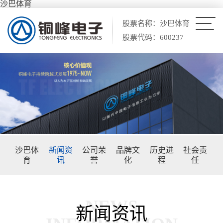
沙巴体育
股票名称：沙巴体育
股票代码：600237
沙巴体
新闻资
公司荣
品牌文
历史进
社会责
育
讯
誉
化
程
任
新闻资讯