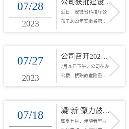
公司获批建设"高储能电容器及高性能介质薄膜材料安徽省重点实验室"
07/28
近日，安徽省科技厅公
2023
布了2023年安徽省第一
批共66家重点实验室认
定名单（其中企业类26
家），公司申报的"高储
公司召开2023年上半年工作总结大会
07/27
能电容器及高性能介质
7月26日下午，公司在办
薄膜材料安徽省重点实
2023
公楼二楼职教室隆重召
验室"名列其中。
开2023年上半年工作总
结大会。
凝"新"聚力鼓人心，踔厉奋发向未来--公司举办2023年新入职大学生拓展培训
07/18
盛夏七月，伴随着毕业