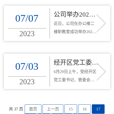
一楼会议室举行。
公司举办2022年度QC成果发布会
07/07
近日，公司在办公楼二
2023
楼职教室成功举办2022
年度QC成果发布会。
经开区党工委领导看望慰问公司生活困难党员
07/03
6月29日上午，受经开区
2023
党工委书记、管委会主
任古劲松委托，经开区
党工委委员、纪监工委
书记张健来公司看望慰
共 37 页
首页
上一页
15
16
17
问生活困难党员。