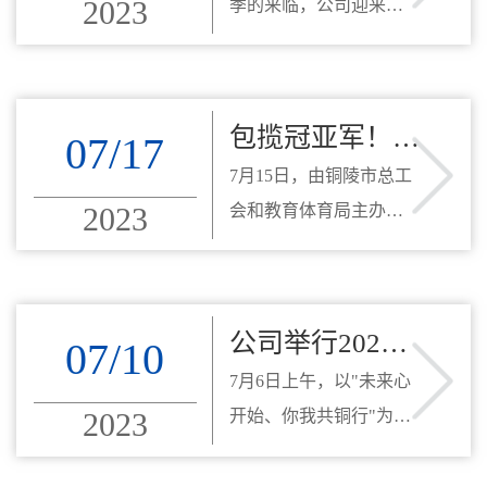
2023
季的来临，公司迎来了
2023年度新入职大学
生。
包揽冠亚军！公司在全市职工运动会"女子一分钟跳绳"项目中获佳绩
07/17
7月15日，由铜陵市总工
2023
会和教育体育局主办的
2023年铜陵市职工运动
会跳绳比赛在市体育中
心举行。
公司举行2023年新进大学生入职仪式
07/10
7月6日上午，以"未来心
2023
开始、你我共铜行"为主
题的2023年新进大学生
入职仪式在公司办公楼