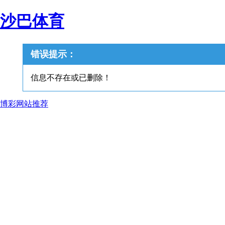
沙巴体育
错误提示：
信息不存在或已删除！
博彩网站推荐