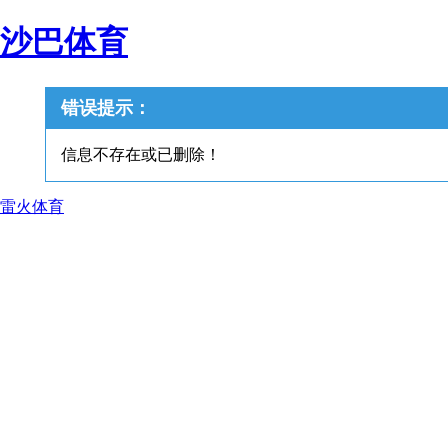
沙巴体育
错误提示：
信息不存在或已删除！
雷火体育